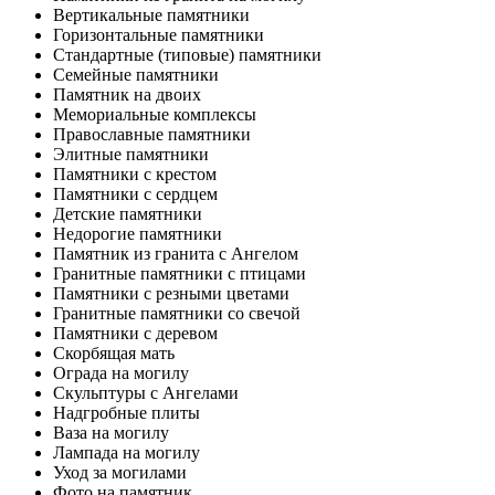
Вертикальные памятники
Горизонтальные памятники
Стандартные (типовые) памятники
Семейные памятники
Памятник на двоих
Мемориальные комплексы
Православные памятники
Элитные памятники
Памятники с крестом
Памятники с сердцем
Детские памятники
Недорогие памятники
Памятник из гранита с Ангелом
Гранитные памятники с птицами
Памятники с резными цветами
Гранитные памятники со свечой
Памятники с деревом
Скорбящая мать
Ограда на могилу
Скульптуры с Ангелами
Надгробные плиты
Ваза на могилу
Лампада на могилу
Уход за могилами
Фото на памятник