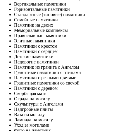
Вертикальные памятники
Горизонтальные памятники
Стандартные (типовые) памятники
Семейные памятники
Памятник на двоих
Мемориальные комплексы
Православные памятники
Элитные памятники
Памятники с крестом
Памятники с сердцем
Детские памятники
Недорогие памятники
Памятник из гранита с Ангелом
Гранитные памятники с птицами
Памятники с резными цветами
Гранитные памятники со свечой
Памятники с деревом
Скорбящая мать
Ограда на могилу
Скульптуры с Ангелами
Надгробные плиты
Ваза на могилу
Лампада на могилу
Уход за могилами
Фото на памятник