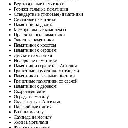
Вертикальные памятники
Горизонтальные памятники
Стандартные (типовые) памятники
Семейные памятники
Памятник на двоих
Мемориальные комплексы
Православные памятники
Элитные памятники
Памятники с крестом
Памятники с сердцем
Детские памятники
Недорогие памятники
Памятник из гранита с Ангелом
Гранитные памятники с птицами
Памятники с резными цветами
Гранитные памятники со свечой
Памятники с деревом
Скорбящая мать
Ограда на могилу
Скульптуры с Ангелами
Надгробные плиты
Ваза на могилу
Лампада на могилу
Уход за могилами
Фото на памятник